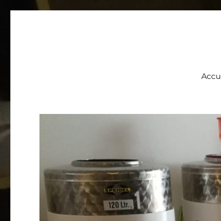
Brasserie 113
Une pico brasserie artisanale au coeur de la ville de Mons
Accu