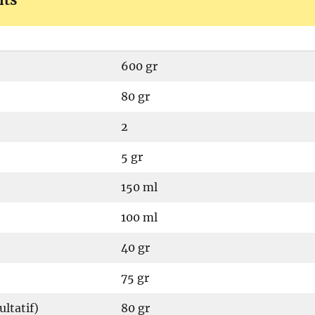
600 gr
80 gr
2
5 gr
150 ml
100 ml
40 gr
75 gr
ultatif)
80 gr