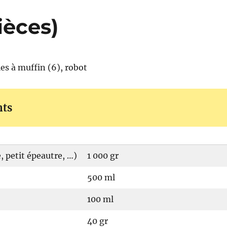
ièces)
es à muffin (6), robot
nts
, petit épeautre, …)
1 000 gr
500 ml
100 ml
40 gr