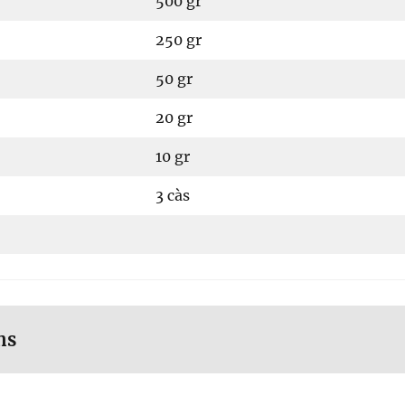
500 gr
250 gr
50 gr
20 gr
10 gr
3 càs
ns