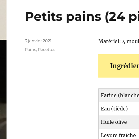
Petits pains (24 p
Publié
3 janvier 2021
Matériel: 4 moul
le
Catégories
Pains
,
Recettes
Ingrédie
Farine (blanche
Eau (tiède)
Huile olive
Levure fraîche