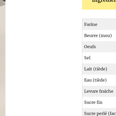
Farine
Beurre (mou)
Oeufs
Sel
Lait (tiède)
Eau (tiède)
Levure fraiche
Sucre fin
Sucre perlé (fac