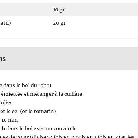
10 gr
atif)
20 gr
ns
e dans le bol du robot
 émiettée et mélanger à la cuillère
’olive
et le sel (et le romarin)
t 10 min
1 h dans le bol avec un couvercle
es de 70 gr (diviser 3 fois en 2 puis en 1 fois en 3) et les