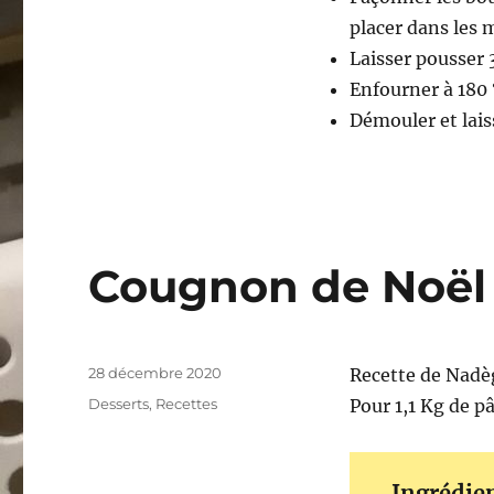
placer dans les 
Laisser pousser 
Enfourner à 180 
Démouler et laiss
Cougnon de Noël
Publié
28 décembre 2020
Recette de Nadè
le
Catégories
Desserts
,
Recettes
Pour 1,1 Kg de p
Ingrédie