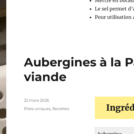
Mettre en bocaux 
Le sel permet d’
Pour utilisation
Aubergines à la P
viande
Publié
22 mars 2026
Ingréd
le
Catégories
Plats uniques
,
Recettes