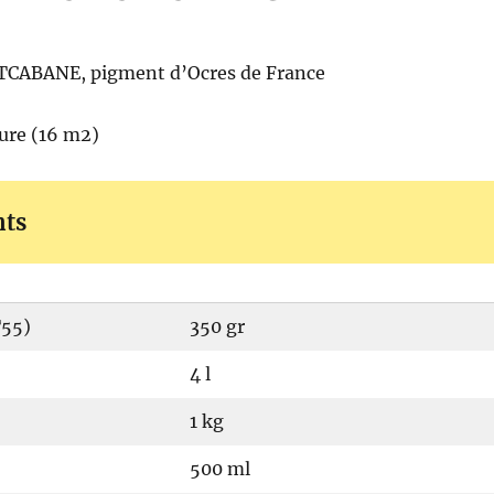
TCABANE, pigment d’Ocres de France
ture (16 m2)
nts
T55)
350 gr
4 l
1 kg
500 ml