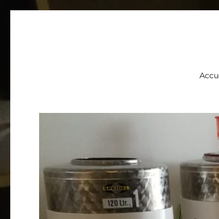
Brasserie 113
Une pico brasserie artisanale au coeur de la ville de Mons
Accu