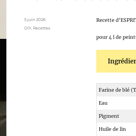
Publié
5 juin 2026
Recette d’ESPRI
le
Catégories
DIY
,
Recettes
pour 4 l de pein
Ingrédie
Farine de blé (
Eau
Pigment
Huile de lin