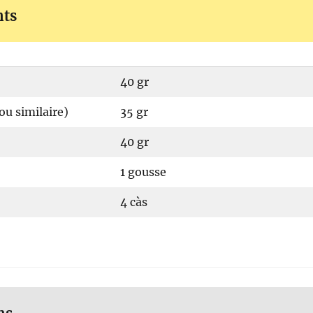
nts
40 gr
ou similaire)
35 gr
40 gr
1 gousse
4 càs