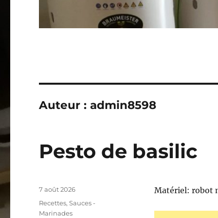
Auteur :
admin8598
Pesto de basilic
Publié
7 août 2026
Matériel: robot 
le
Catégories
Recettes
,
Sauces -
Marinades