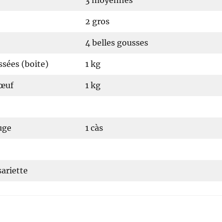
3 moyennes
2 gros
4 belles gousses
sées (boite)
1 kg
bœuf
1 kg
uge
1 càs
sariette