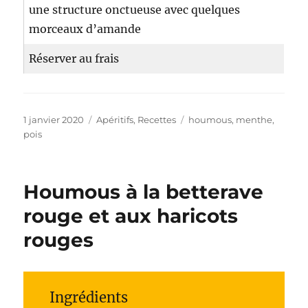
une structure onctueuse avec quelques
morceaux d’amande
Réserver au frais
Publié
1 janvier 2020
Catégories
Apéritifs
,
Recettes
Étiquettes
houmous
,
menthe
,
le
pois
Houmous à la betterave
rouge et aux haricots
rouges
Ingrédients