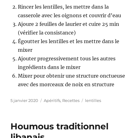
Rincer les lentilles, les mettre dans la
casserole avec les oignons et couvrir d’eau
Ajoure 2 feuilles de laurier et cuire 25 min
(vérifier la consistance)
Égoutter les lentilles et les mettre dans le
mixer
Ajouter progressivement tous les autres
ingrédients dans le mixer
Mixer pour obtenir une structure onctueuse
avec des morceaux de noix en structure
Publié
5 janvier 2020
Catégories
Apéritifs
,
Recettes
Étiquettes
lentilles
le
Houmous traditionnel
libanais