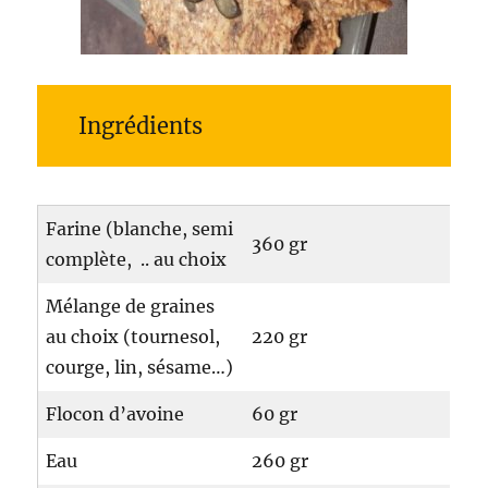
Ingrédients
Farine (blanche, semi
360 gr
complète, .. au choix
Mélange de graines
au choix (tournesol,
220 gr
courge, lin, sésame…)
Flocon d’avoine
60 gr
Eau
260 gr