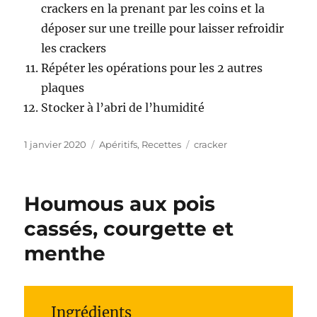
crackers en la prenant par les coins et la
déposer sur une treille pour laisser refroidir
les crackers
Répéter les opérations pour les 2 autres
plaques
Stocker à l’abri de l’humidité
Publié
1 janvier 2020
Catégories
Apéritifs
,
Recettes
Étiquettes
cracker
le
Houmous aux pois
cassés, courgette et
menthe
Ingrédients