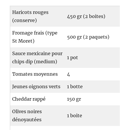
Haricots rouges
450 gr (2 boites)
(conserve)
Fromage frais (type
500 gr (2 paquets)
St Moret)
Sauce mexicaine pour
1 pot
chips dip (medium)
Tomates moyennes
4
Jeunes oignons verts
1 botte
Cheddar rappé
150 gr
Olives noires
1 boite
dénoyautées