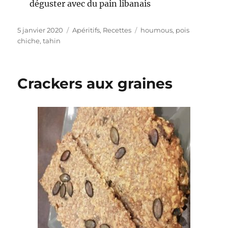
déguster avec du pain libanais
Publié
5 janvier 2020
Catégories
Apéritifs
,
Recettes
Étiquettes
houmous
,
pois
le
chiche
,
tahin
Crackers aux graines