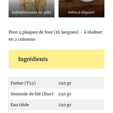
Refroidissement sur grille
Prêtes à déguster
Pour 4 plaques de four (16 langues) – à réaliser
en 2 cuissons
Ingrédients
Farine (T55)
250 gr
Semoule de blé (fine)
250 gr
Eau tiède
250 gr