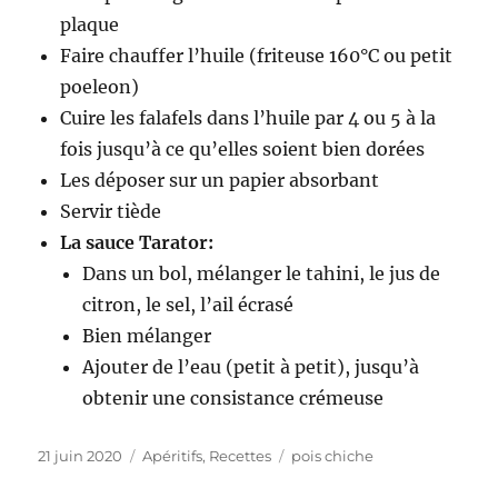
plaque
Faire chauffer l’huile (friteuse 160°C ou petit
poeleon)
Cuire les falafels dans l’huile par 4 ou 5 à la
fois jusqu’à ce qu’elles soient bien dorées
Les déposer sur un papier absorbant
Servir tiède
La sauce Tarator:
Dans un bol, mélanger le tahini, le jus de
citron, le sel, l’ail écrasé
Bien mélanger
Ajouter de l’eau (petit à petit), jusqu’à
obtenir une consistance crémeuse
Publié
21 juin 2020
Catégories
Apéritifs
,
Recettes
Étiquettes
pois chiche
le