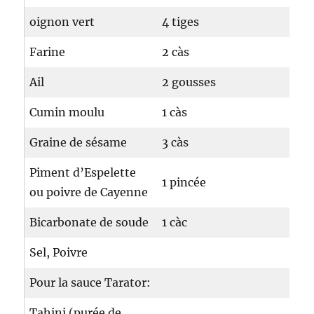
oignon vert
4 tiges
Farine
2 càs
Ail
2 gousses
Cumin moulu
1 càs
Graine de sésame
3 càs
Piment d’Espelette
1 pincée
ou poivre de Cayenne
Bicarbonate de soude
1 càc
Sel, Poivre
Pour la sauce Tarator:
Tahini (purée de