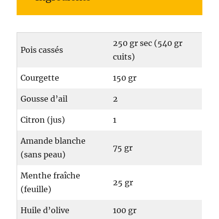
250 gr sec (540 gr
Pois cassés
cuits)
Courgette
150 gr
Gousse d’ail
2
Citron (jus)
1
Amande blanche
75 gr
(sans peau)
Menthe fraîche
25 gr
(feuille)
Huile d’olive
100 gr