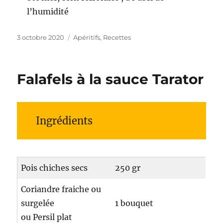
l’humidité
Publié
3 octobre 2020
Catégories
Apéritifs
,
Recettes
le
Falafels à la sauce Tarator
Ingrédients
Pois chiches secs
250 gr
Coriandre fraiche ou
surgelée
1 bouquet
ou Persil plat