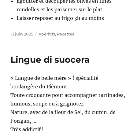
Egoutter et découper les olives en fines
rondelles et les parsemer sur le plat
Laisser reposer au frigo 3h au moins
Publié
13 juin 2025
Catégories
Apéritifs
,
Recettes
le
Lingue di suocera
« Langue de belle mère » ! spécialité
boulangère du Piémont.
Toute croquante pour accompagner tartinades,
humous, soupe ou à grignoter.
Nature, avec de la fleur de Sel, du cumin, de
l’origan, …
Très addictif !