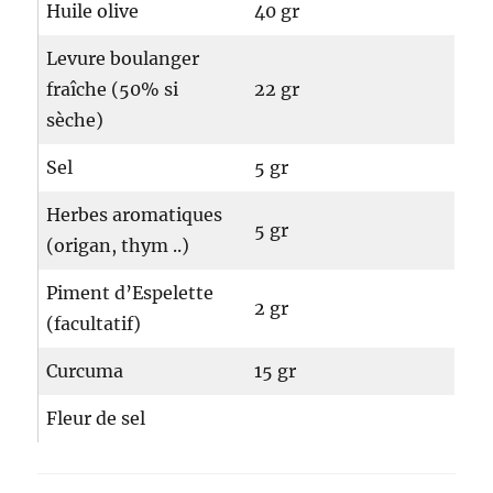
Huile olive
40 gr
Levure boulanger
fraîche (50% si
22 gr
sèche)
Sel
5 gr
Herbes aromatiques
5 gr
(origan, thym ..)
Piment d’Espelette
2 gr
(facultatif)
Curcuma
15 gr
Fleur de sel