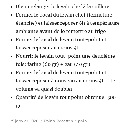
Bien mélanger le levain chef à la cuillère
Fermer le bocal du levain chef (fermeture
étanche) et laisser reposer 8h à température
ambiante avant de le remettre au frigo
Fermer le bocal de levain tout-point et
laisser reposer au moins 4h
Nourrir le levain tout-point une deuxième
fois: farine (60 gr) + eau (40 gr)
Fermer le bocal de levain tout-point et
laisser reposer à nouveau au moins 4h – le
volume va quasi doubler
Quantité de levain tout point obtenue: 300
gr
Publié
25 janvier 2020
Catégories
Pains
,
Recettes
Étiquettes
pain
le