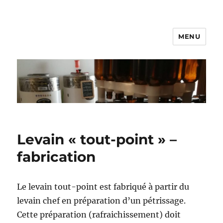
MENU
Brasserie 113
Les
Levain « tout-point » –
recettes
fabrication
de
la
Le levain tout-point est fabriqué à partir du
brasserie
levain chef en préparation d’un pétrissage.
113
Cette préparation (rafraichissement) doit