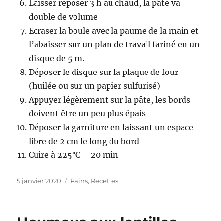
Laisser reposer 3 h au chaud, la pâte va
double de volume
Ecraser la boule avec la paume de la main et
l’abaisser sur un plan de travail fariné en un
disque de 5 m.
Déposer le disque sur la plaque de four
(huilée ou sur un papier sulfurisé)
Appuyer légèrement sur la pâte, les bords
doivent être un peu plus épais
Déposer la garniture en laissant un espace
libre de 2 cm le long du bord
Cuire à 225°C – 20 min
Publié
5 janvier 2020
Catégories
Pains
,
Recettes
le