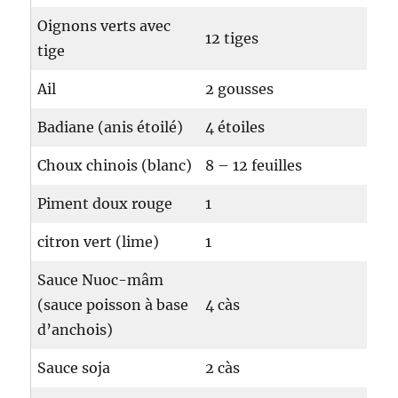
Oignons verts avec
12 tiges
tige
Ail
2 gousses
Badiane (anis étoilé)
4 étoiles
Choux chinois (blanc)
8 – 12 feuilles
Piment doux rouge
1
citron vert (lime)
1
Sauce Nuoc-mâm
(sauce poisson à base
4 càs
d’anchois)
Sauce soja
2 càs