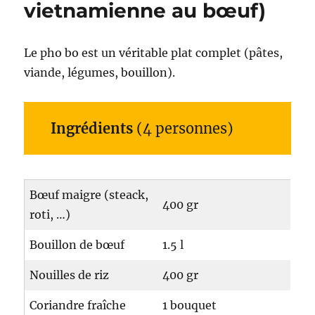
vietnamienne au bœuf)
Le pho bo est un véritable plat complet (pâtes,
viande, légumes, bouillon).
Ingrédients
(4 personnes)
Bœuf maigre (steack,
400 gr
roti, …)
Bouillon de bœuf
1.5 l
Nouilles de riz
400 gr
Coriandre fraîche
1 bouquet