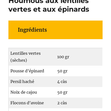
Houmous aux lentilles
vertes et aux épinards
Ingrédients
Lentilles vertes
100 gr
(sèches)
Pousse d’épinard
50 gr
Persil haché
4 càs
Noix de cajou
50 gr
Flocons d’avoine
2 càs