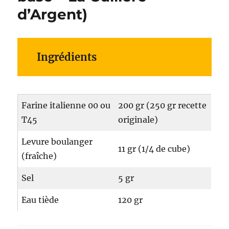
d’Argent)
Ingrédients
Farine italienne 00 ou
200 gr (250 gr recette
T45
originale)
Levure boulanger
11 gr (1/4 de cube)
(fraîche)
Sel
5 gr
Eau tiède
120 gr