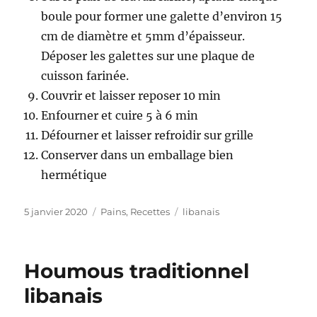
boule pour former une galette d’environ 15
cm de diamètre et 5mm d’épaisseur.
Déposer les galettes sur une plaque de
cuisson farinée.
Couvrir et laisser reposer 10 min
Enfourner et cuire 5 à 6 min
Défourner et laisser refroidir sur grille
Conserver dans un emballage bien
hermétique
Publié
5 janvier 2020
Catégories
Pains
,
Recettes
Étiquettes
libanais
le
Houmous traditionnel
libanais