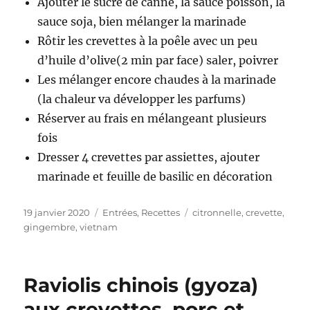
Ajouter le sucre de canne, la sauce poisson, la
sauce soja, bien mélanger la marinade
Rôtir les crevettes à la poêle avec un peu
d’huile d’olive(2 min par face) saler, poivrer
Les mélanger encore chaudes à la marinade
(la chaleur va développer les parfums)
Réserver au frais en mélangeant plusieurs
fois
Dresser 4 crevettes par assiettes, ajouter
marinade et feuille de basilic en décoration
Publié
19 janvier 2020
Catégories
Entrées
,
Recettes
Étiquettes
citronnelle
,
crevette
,
le
gingembre
,
vietnam
Raviolis chinois (gyoza)
aux crevettes, porc et