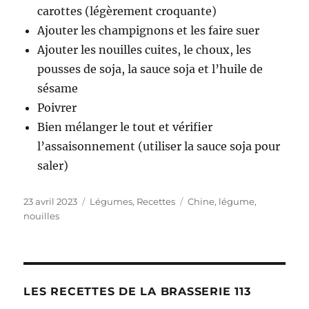
carottes (légèrement croquante)
Ajouter les champignons et les faire suer
Ajouter les nouilles cuites, le choux, les
pousses de soja, la sauce soja et l’huile de
sésame
Poivrer
Bien mélanger le tout et vérifier
l’assaisonnement (utiliser la sauce soja pour
saler)
Publié
23 avril 2023
Catégories
Légumes
,
Recettes
Étiquettes
Chine
,
légume
,
le
nouilles
LES RECETTES DE LA BRASSERIE 113