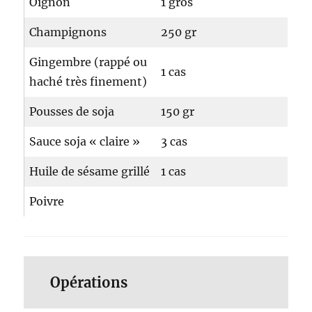
Oignon
1 gros
Champignons
250 gr
Gingembre (rappé ou
1 cas
haché très finement)
Pousses de soja
150 gr
Sauce soja « claire »
3 cas
Huile de sésame grillé
1 cas
Poivre
Opérations